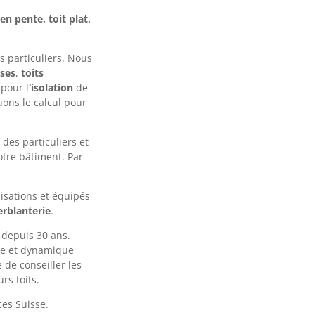
 en pente, toit plat,
 particuliers. Nous
ises
,
toits
pour l
‘isolation
de
uons le calcul pour
 des particuliers et
otre bâtiment. Par
isations et équipés
erblanterie
.
 depuis 30 ans.
une et dynamique
de conseiller les
rs toits.
es Suisse.