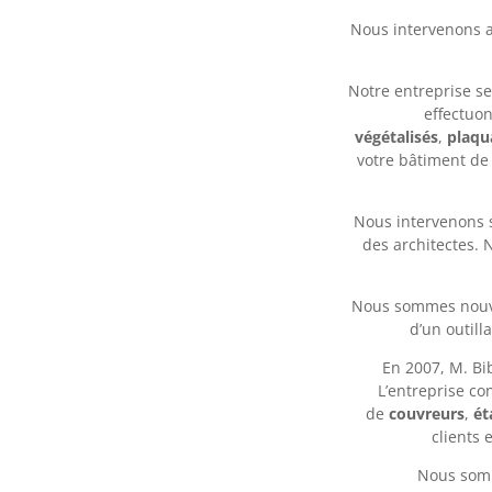
Nous intervenons a
Notre entreprise s
effectuo
végétalisés
,
plaqu
votre bâtiment de 
Nous intervenons 
des architectes. 
Nous sommes nouvel
d’un outill
En 2007, M. Bi
L’entreprise co
de
couvreurs
,
ét
clients 
Nous somm