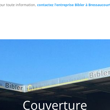
our toute information,
contactez l’entreprise Bibler à Bressaucourt
Couverture