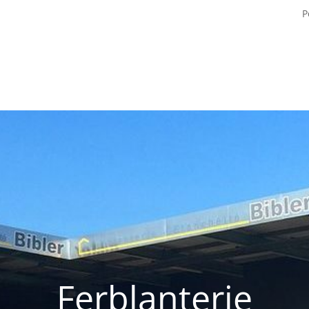
P
Ferblanterie