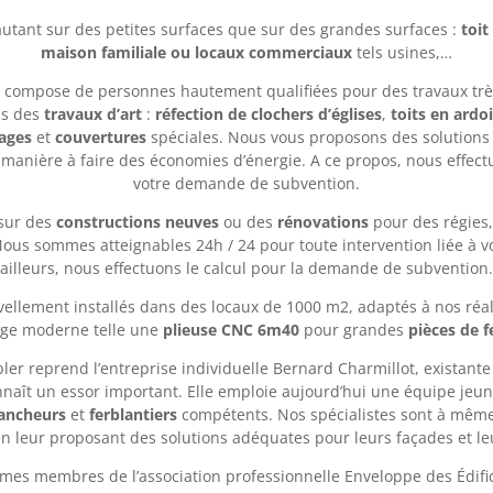
utant sur des petites surfaces que sur des grandes surfaces :
toit
maison familiale ou locaux commerciaux
tels
usines,…
e compose de personnes hautement qualifiées pour des travaux très
ns des
travaux d’art
:
réfection de clochers d’églises
,
toits en ardo
ages
et
couvertures
spéciales. Nous vous proposons des solutions 
manière à faire des économies d’énergie. A ce propos, nous effect
votre demande de subvention.
sur des
constructions neuves
ou des
rénovations
pour des régies,
Nous sommes atteignables 24h / 24 pour toute intervention liée à v
ailleurs, nous effectuons le calcul pour la demande de subvention.
lement installés dans des locaux de 1000 m2, adaptés à nos réal
age moderne telle une
plieuse CNC 6m40
pour grandes
pièces de f
bler reprend l’entreprise individuelle Bernard Charmillot, existante
nnaît un essor important. Elle emploie aujourd’hui une équipe je
ancheurs
et
ferblantiers
compétents. Nos spécialistes sont à même 
en leur proposant des solutions adéquates pour leurs façades et leu
es membres de l’association professionnelle Enveloppe des Édific