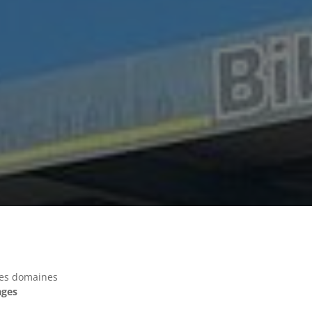
les domaines
ages
.