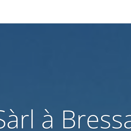
Sàrl à Bres