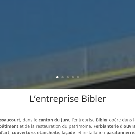
L’entreprise Bibler
ssa
ucourt
, dans le
canton du Jura
, l’entreprise
Bible
r opère dans 
bâtiment
et de la restauration du patrimoine.
Ferblanterie d’ouvr
d’art
,
couverture,
étanchéité
,
façade
et installation
paratonnerre